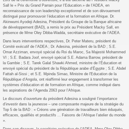
Sall le « Prix du Grand Parrain pour l’Education.» de l’ADEA, en
reconnaissance de son leadership exceptionnel et de son dévouement
distingué pour promouvoir l’éducation et la formation en Afrique. Dr.
Akinwumi Ayodeji Adesina, Président du Groupe de la Banque africaine
de développement (BAD), a remis le prix au Président Macky Sall, en
présence de Mme Oley Dibba-Wadda, secrétaire exécutive de l’ADEA.
Dans leurs interventions respectives, Dr. Peter Materu, président du
Comité exécutif de l’ADEA ; Dr. Adesina, président de la BAD ; S.E.
Omar Azziman, envoyé spécial du Roi du Maroc, Sa Majesté Mohammed
VI ; S.E. Badara Joof, envoyé spécial S.E. Adama Barrow, président de
la Gambie ; S.E. Tarek Galal Shawki Ahmed, ministre de l’Éducation et
envoyé spécial du président de la République arabe d’Égypte ; S.E. Abdel
Fattah al-Sissi ; et S.E. Mpinda Simao, Ministre de l'Education de la
République d’Angola, ont réaffirmé leur engagement à transformer les
systèmes d’éducation et de formation en Afrique, comme indiqué dans
les aspirations de l’Agenda 2063 pour l’Afrique.
Le discours d’ouverture du président Adesina a souligné l’importance
d’investir dans la jeunesse – une composante majeure de la stratégie du
Top 5 de la BAD : « Créons une génération de travailleurs bien éduqués,
efficaces, qualifiés et productifs ... Faisons de l’Afrique l’atelier du monde
».
Dans son discours, la secrétaire exécutive de l’ADEA, Mme Oley Dibba-