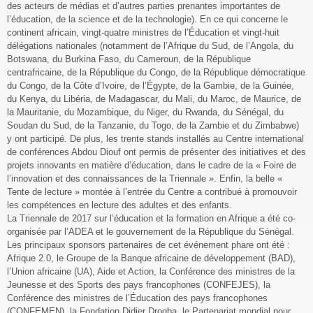
des acteurs de médias et d’autres parties prenantes importantes de
l’éducation, de la science et de la technologie). En ce qui concerne le
continent africain, vingt-quatre ministres de l’Éducation et vingt-huit
délégations nationales (notamment de l’Afrique du Sud, de l’Angola, du
Botswana, du Burkina Faso, du Cameroun, de la République
centrafricaine, de la République du Congo, de la République démocratique
du Congo, de la Côte d’Ivoire, de l’Égypte, de la Gambie, de la Guinée,
du Kenya, du Libéria, de Madagascar, du Mali, du Maroc, de Maurice, de
la Mauritanie, du Mozambique, du Niger, du Rwanda, du Sénégal, du
Soudan du Sud, de la Tanzanie, du Togo, de la Zambie et du Zimbabwe)
y ont participé. De plus, les trente stands installés au Centre international
de conférences Abdou Diouf ont permis de présenter des initiatives et des
projets innovants en matière d’éducation, dans le cadre de la « Foire de
l’innovation et des connaissances de la Triennale ». Enfin, la belle «
Tente de lecture » montée à l’entrée du Centre a contribué à promouvoir
les compétences en lecture des adultes et des enfants.
La Triennale de 2017 sur l’éducation et la formation en Afrique a été co-
organisée par l’ADEA et le gouvernement de la République du Sénégal.
Les principaux sponsors partenaires de cet événement phare ont été :
Afrique 2.0, le Groupe de la Banque africaine de développement (BAD),
l’Union africaine (UA), Aide et Action, la Conférence des ministres de la
Jeunesse et des Sports des pays francophones (CONFEJES), la
Conférence des ministres de l’Éducation des pays francophones
(CONFEMEN), la Fondation Didier Drogba, le Partenariat mondial pour