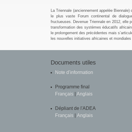
La Triennale (anciennement appelée Biennale) 
le plus vaste Forum continental de dialogu
fructueuses. Devenue Triennale en 2012, elle p
transformation des systèmes éducatifs africai
le prolongement des précédentes mais s’articul
les nouvelles initiatives africaines et mondial
Documents utiles
Note d'information
Programme final
Français
|
Anglais
Dépliant de l'ADEA
Français
|
Anglais