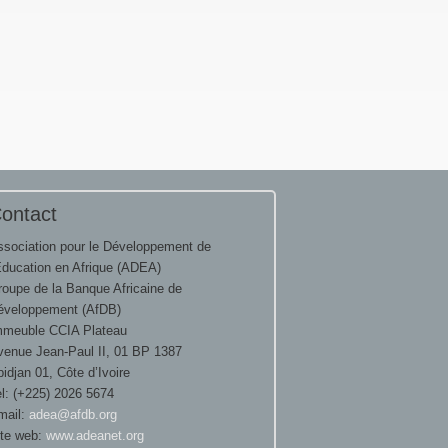
ontact
ssociation pour le Développement de
Education en Afrique (ADEA)
roupe de la Banque Africaine de
éveloppement (AfDB)
mmeuble CCIA Plateau
venue Jean-Paul II, 01 BP 1387
idjan 01, Côte d’Ivoire
l: (+225) 2026 5674
mail:
adea@afdb.org
ite web:
www.adeanet.org