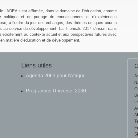
de l’ADEA s’est affirmée, dans le domaine de l’éducation, comme
e politique et de partage de connaissances et d’expériences
ose, à l’ordre du jour des échanges, des thèmes critiques pour la
ns au service du développement. La Triennale 2017 s’inscrit dans
e étroitement au contexte actuel et aux perspectives futures avec
es en matière d’éducation et de développement.
Liens utiles
C
Agenda 2063 pour l'Afrique
A
l'
G
Programme Universel 2030
D
I
A
Ab
Te
E
S