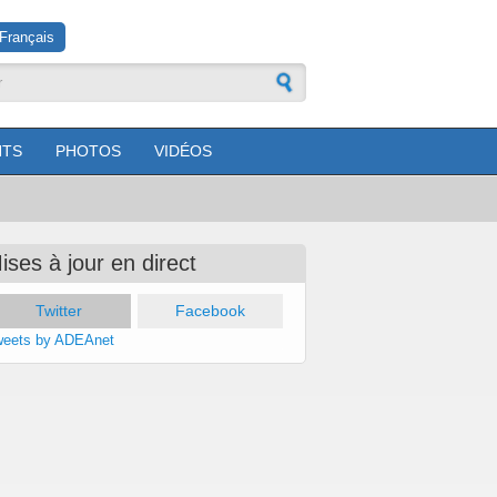
Français
ire de recherche
TS
PHOTOS
VIDÉOS
ises à jour en direct
Twitter
(onglet actif)
Facebook
weets by ADEAnet