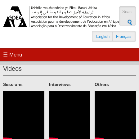
Skip to main content
Search
form
English
Français
☰ Menu
Videos
Sessions
Interviews
Others