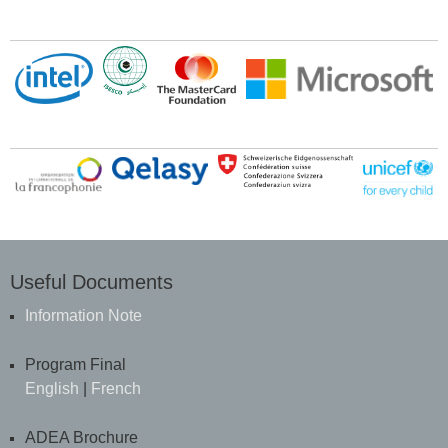
Useful Documents
Information Note
Program Final
English
|
French
ADEA Brochure