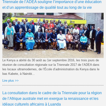
Triennale de l’ADEA souligne l’importance d’une éducation
et d’un apprentissage de qualité tout au long de la vie
Le Kenya a abrité du 30 août au 1er septembre 2016, les trois jours de
réunion de consultation régionale sur la Triennale 2017 de l’ADEA dans
les locaux ultramodernes, de l’École d’administration du Kenya dans le
bas Kabete, à Nairobi...
Lire plus >>
La consultation dans le cadre de la Triennale pour la région
de l’Afrique australe met en exergue la renaissance et les
idéaux culturels africains à Luanda